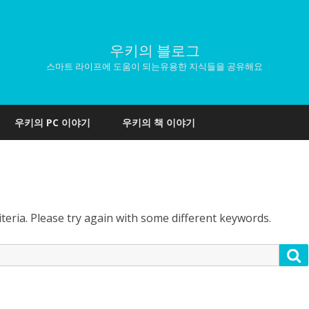
우키의 블로그
스마트 라이프에 도움이 되는유용한 지식들을 공유해요
Skip
to
우키의 PC 이야기
우키의 책 이야기
content
teria. Please try again with some different keywords.
S