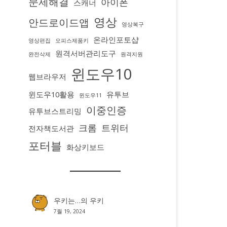
문제해결
아이폰
스캐너
영상
안드로이드앱
영상복구
온라인포토샵
영상편집
오피스제품키
원격서버관리도구
완전삭제
원격지원
윈도우10
웹브라우저
윈도우10활용
유투브
윈도우11
이중인증
유투브스트리밍
크롬
트위터
전자책도서관
포터블
화상키보드
우키는…
의
우키
7월 19, 2024