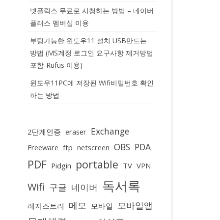
넷플릭스 무료로 시청하는 방법 – 네이버
플러스 멤버십 이용
부팅가능한 윈도우11 설치 USB만드는
방법 (MS계정 로그인 요구사항 제거방법
포함-Rufus 이용)
윈도우11PC에 저장된 Wifi비밀번호 확인
하는 방법
Exchange
2단계인증
eraser
OBS
PDA
Freeware
ftp
netscreen
PDF
portable
Pidgin
TV
VPN
독서록
Wifi
구글
네이버
메모
모바일앱
레지스트리
모바일