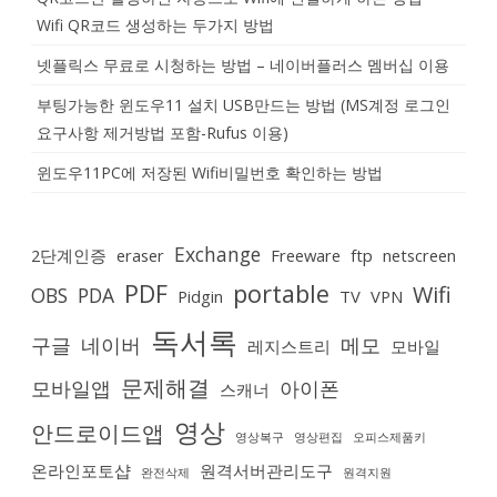
Wifi QR코드 생성하는 두가지 방법
넷플릭스 무료로 시청하는 방법 – 네이버플러스 멤버십 이용
부팅가능한 윈도우11 설치 USB만드는 방법 (MS계정 로그인
요구사항 제거방법 포함-Rufus 이용)
윈도우11PC에 저장된 Wifi비밀번호 확인하는 방법
Exchange
2단계인증
eraser
Freeware
ftp
netscreen
PDF
portable
Wifi
OBS
PDA
Pidgin
TV
VPN
독서록
구글
네이버
메모
레지스트리
모바일
문제해결
모바일앱
아이폰
스캐너
영상
안드로이드앱
영상복구
영상편집
오피스제품키
온라인포토샵
원격서버관리도구
완전삭제
원격지원