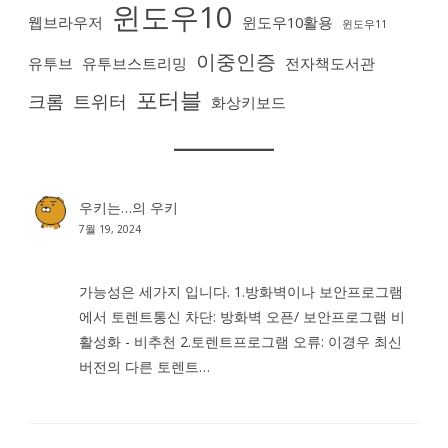
윈도우10
웹브라우저
윈도우10활용
윈도우11
이중인증
유투브
유투브스트리밍
전자책도서관
포터블
크롬
트위터
화상키보드
우키는…
의
우키
7월 19, 2024
가능성은 세가지 입니다. 1.방화벽이나 보안프로그램
에서 토렌트통신 차단: 방화벽 오픈/ 보안프로그램 비
활성화 - 비추천 2.토렌트프로그램 오류: 이경우 최신
버전의 다른 토렌트…